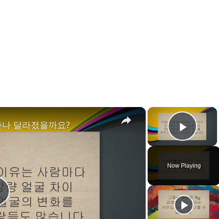
×
×
얼마나 달라졌을까요?
Play 
Now Playing
P