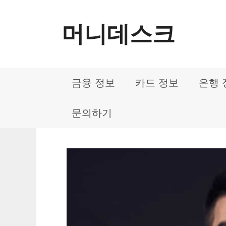
컨
머니데스크
텐
츠
로
금융 정보
카드 정보
은행 
건
너
문의하기
뛰
기