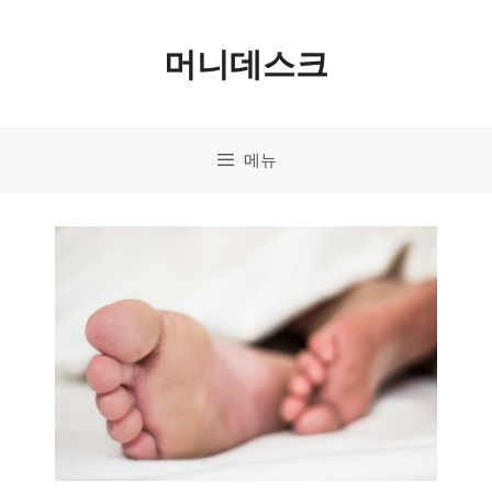
컨
머니데스크
텐
츠
로
메뉴
건
너
뛰
기