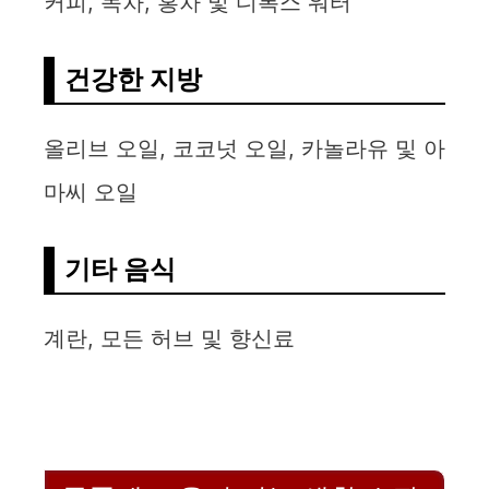
커피, 녹차, 홍차 및 디톡스 워터
건강한 지방
올리브 오일, 코코넛 오일, 카놀라유 및 아
마씨 오일
기타 음식
계란, 모든 허브 및 향신료