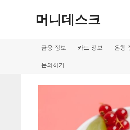
컨
머니데스크
텐
츠
로
금융 정보
카드 정보
은행 
건
너
문의하기
뛰
기