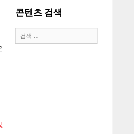
콘텐츠 검색
검
색:
은
및