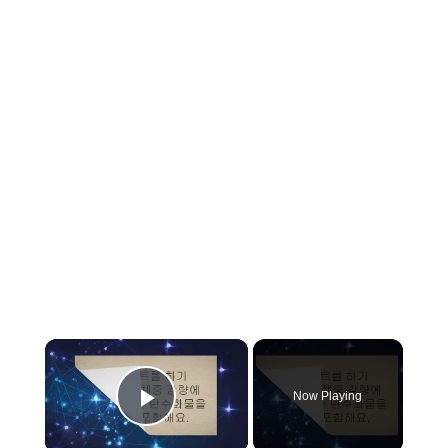
×
Now Playing
Play Video