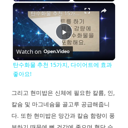
×
탄수화물 추천 15가지, 다이어트에 효과 좋아요!
P
Watch on
l
탄수화물 추천 15가지, 다이어트에 효과
a
좋아요!
y
그리고 현미밥은 신체에 필요한 칼륨, 인,
칼슘 및 마그네슘을 골고루 공급해줍니
V
다. 또한 현미밥은 망간과 칼슘 함량이 풍
i
부하기 때문에 뼈 건강에 좋으며 혈당 수