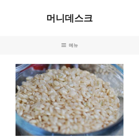
컨
머니데스크
텐
츠
로
메뉴
건
너
뛰
기