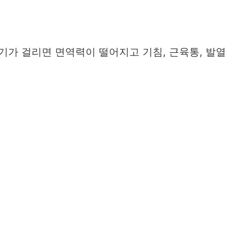
감기가 걸리면 면역력이 떨어지고 기침, 근육통, 발열