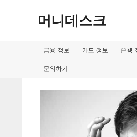
컨
머니데스크
텐
츠
로
금융 정보
카드 정보
은행 
건
너
문의하기
뛰
기