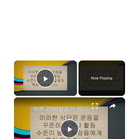
×
Now Playing
Play Video
×
하루 2500칼로리 식단과 방법, 한달 10kg 감량
P