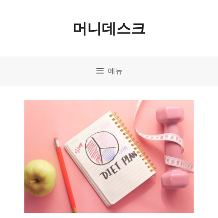
컨
머니데스크
텐
츠
로
메뉴
건
너
뛰
기