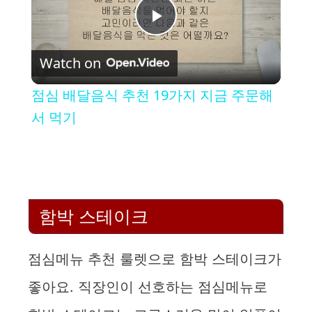
P
Watch on
l
점심 배달음식 추천 19가지 지금 주문해
a
서 먹기
y
V
함박 스테이크
i
점심메뉴 추천 룰렛으로 함박 스테이크가
d
좋아요. 직장인이 선호하는 점심메뉴로