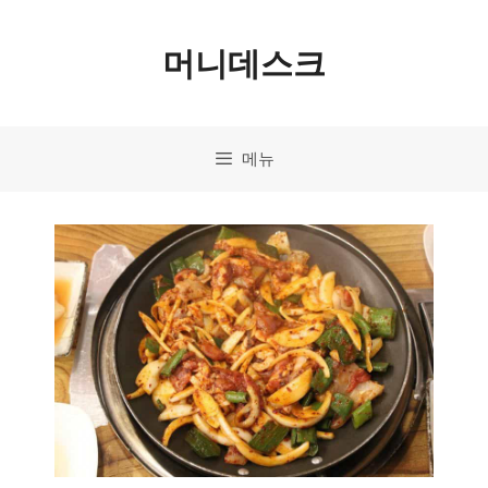
컨
머니데스크
텐
츠
로
메뉴
건
너
뛰
기