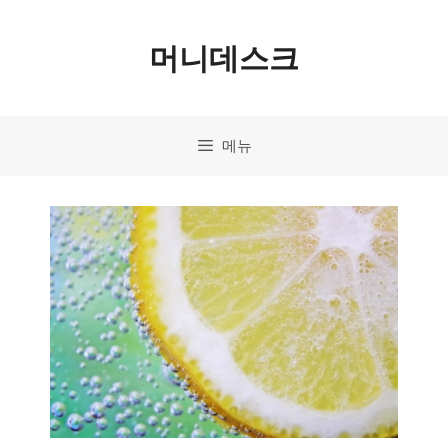
컨
머니데스크
텐
츠
로
메뉴
건
너
뛰
기