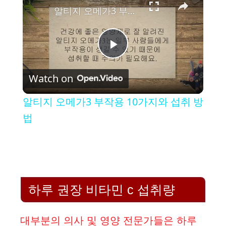
알티지 오메가3 부작용 10가지와 섭취 방법
P
Watch on
l
알티지 오메가3 부작용 10가지와 섭취 방
a
법
y
V
하루 권장 비타민 c 섭취량
i
대부분의 의사 및 영양 전문가들은 하루