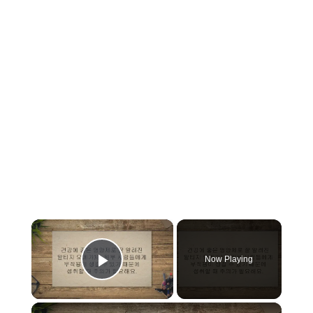
×
Now Playing
Play Video
×