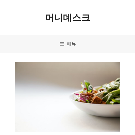
컨
머니데스크
텐
츠
로
메뉴
건
너
뛰
기