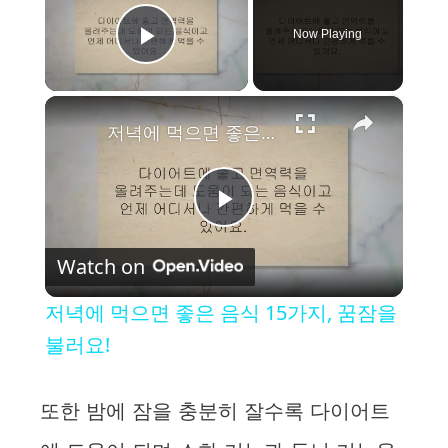
Now Playing
Play Video
×
저녁에 먹으면 좋은 음식 15가지, 꿈잠을 불러요!
P
Watch on
l
저녁에 먹으면 좋은 음식 15가지, 꿈잠을
a
불러요!
y
또한 밤에 잠을 충분히 잘수록 다이어트