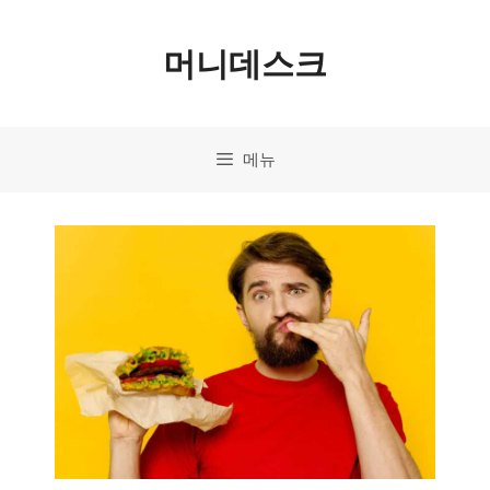
컨
머니데스크
텐
츠
로
메뉴
건
너
뛰
기