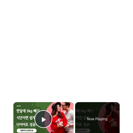
×
Now Playing
Play Video