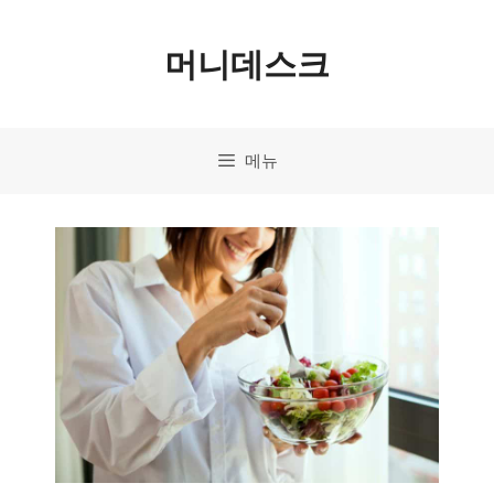
컨
머니데스크
텐
츠
로
메뉴
건
너
뛰
기