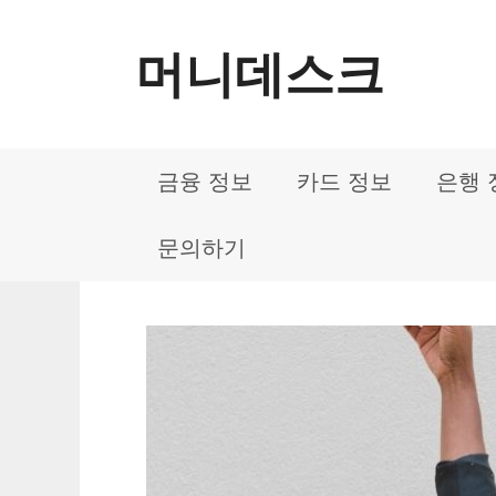
컨
머니데스크
텐
츠
로
금융 정보
카드 정보
은행 
건
너
문의하기
뛰
기