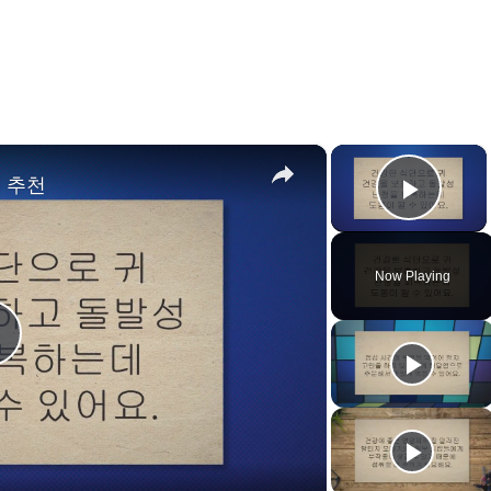
×
×
 추천
Play 
Now Playing
P