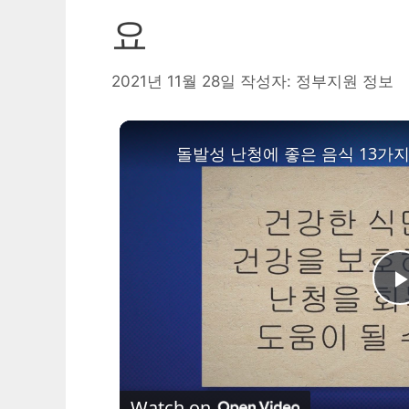
요
2021년 11월 28일
작성자:
정부지원 정보
돌발성 난청에 좋은 음식 13가지
l
Watch on