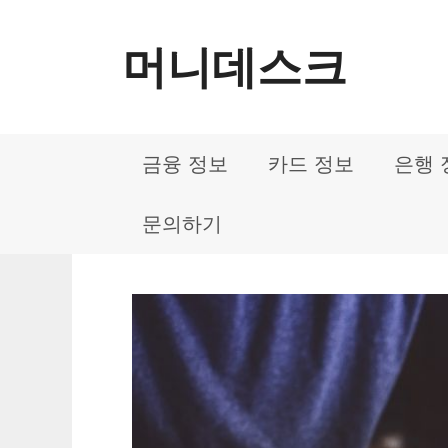
컨
머니데스크
텐
츠
로
금융 정보
카드 정보
은행 
건
너
문의하기
뛰
기