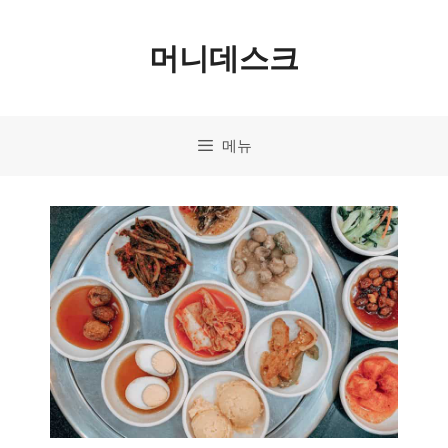
컨
머니데스크
텐
츠
로
메뉴
건
너
뛰
기