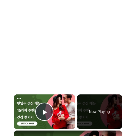
×
Now Playing
Play Video
×