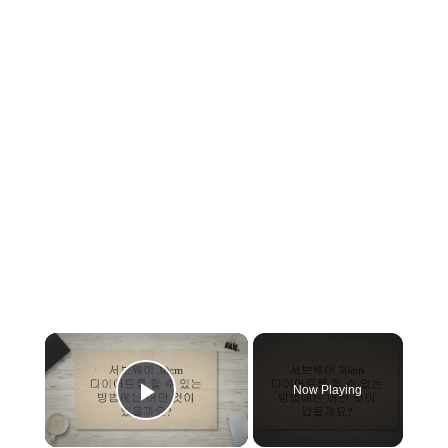
×
Now Playing
Play Video