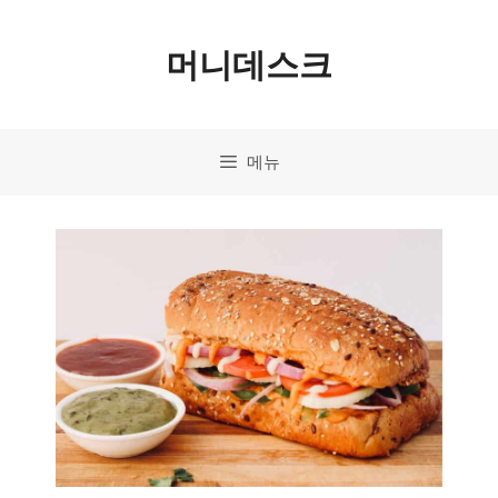
컨
머니데스크
텐
츠
로
메뉴
건
너
뛰
기