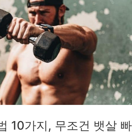
법 10가지, 무조건 뱃살 빠