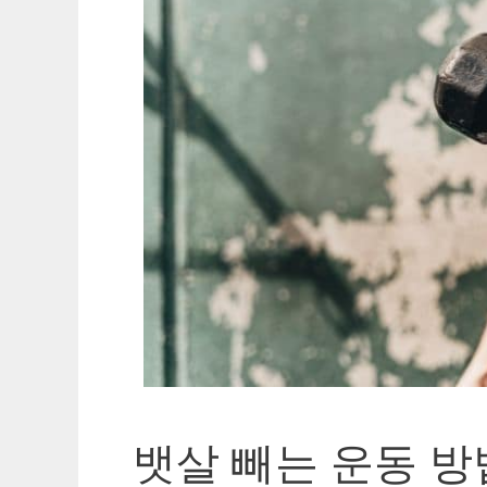
뱃살 빼는 운동 방