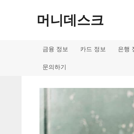
컨
머니데스크
텐
츠
로
금융 정보
카드 정보
은행 
건
너
문의하기
뛰
기