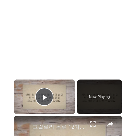
×
Now Playing
Play Video
×
고칼로리 음료 12가지, 마시면 금방 살쪄요!