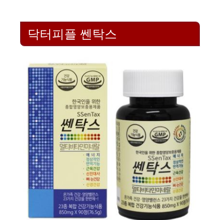
닥터피플 쎈탁스