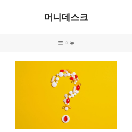
컨
머니데스크
텐
츠
로
메뉴
건
너
뛰
기