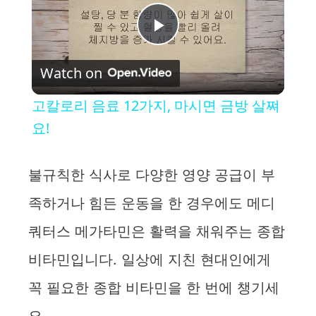
P
Watch on
l
고칼로리 음료 12가지, 마시면 금방 살쪄
a
요!
y
불규칙한 식사로 다양한 영양 공급이 부
족하거나 힘든 운동을 한 경우에도 메디
V
쿼터스 메가타민은 활력을 채워주는 종합
i
비타민입니다. 일상에 지친 현대인에게
꼭 필요한 종합 비타민을 한 번에 챙기세
d