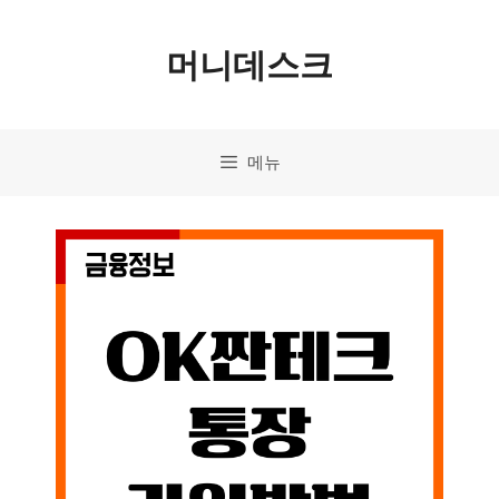
컨
머니데스크
텐
츠
로
메뉴
건
너
뛰
기