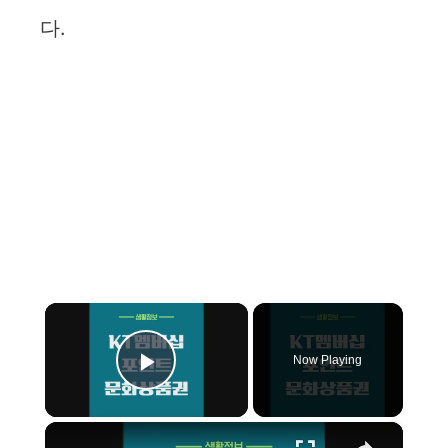
다.
×
Now Playing
Play Video
×