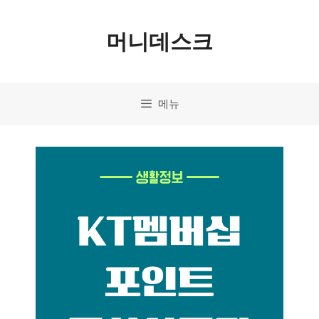
컨
머니데스크
텐
츠
로
메뉴
건
너
뛰
기