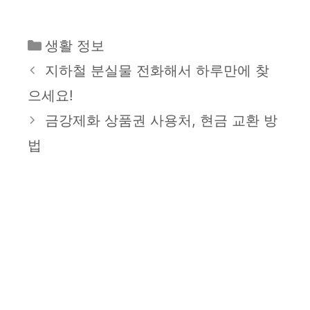
카
생활 정보
테
지하철 분실물 전화해서 하루만에 찾
고
으세요!
리
금강제화 상품권 사용처, 현금 교환 방
법