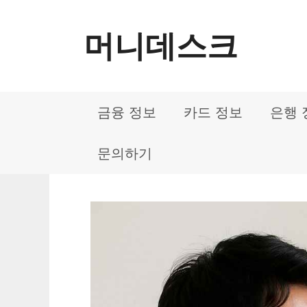
컨
머니데스크
텐
츠
로
금융 정보
카드 정보
은행 
건
너
문의하기
뛰
기