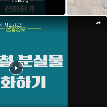
Now Playing
×
에 찾으세요!
P
l
a