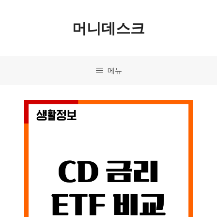
컨
머니데스크
텐
츠
로
메뉴
건
너
뛰
기