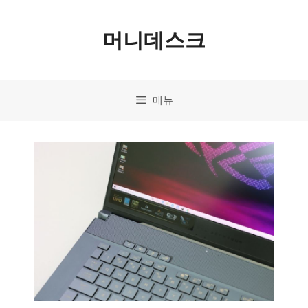
컨
머니데스크
텐
츠
로
메뉴
건
너
뛰
기