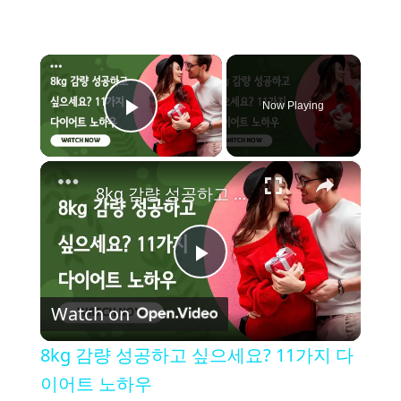
×
Now Playing
Play Video
×
8kg 감량 성공하고 싶으세요? 11가지 다이어트 노하우
P
Watch on
l
8kg 감량 성공하고 싶으세요? 11가지 다
a
이어트 노하우