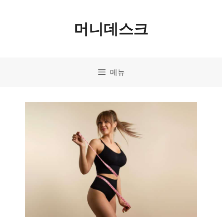
컨
머니데스크
텐
츠
로
메뉴
건
너
뛰
기