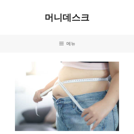
컨
머니데스크
텐
츠
로
메뉴
건
너
뛰
기