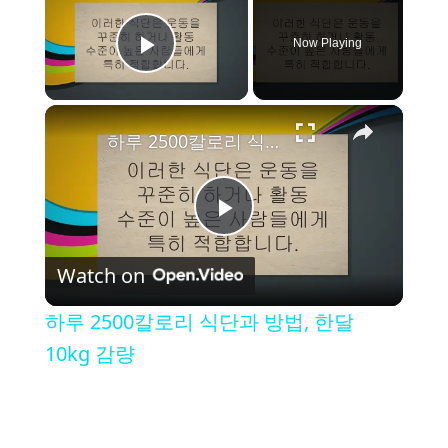
Now Playing
Play Video
×
하루 2500칼로리 식단과 방법, 한달 10kg 감량
P
Watch on
l
하루 2500칼로리 식단과 방법, 한달
a
10kg 감량
y