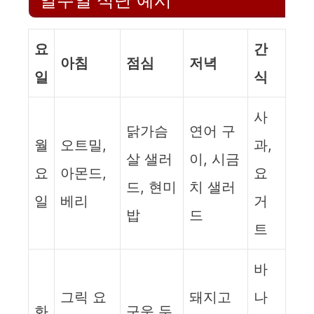
일주일 식단 예시
요
간
아침
점심
저녁
일
식
사
닭가슴
연어 구
월
오트밀,
과,
살 샐러
이, 시금
요
아몬드,
요
드, 현미
치 샐러
일
베리
거
밥
드
트
바
그릭 요
돼지고
나
화
구운 두