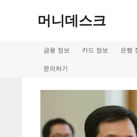
컨
머니데스크
텐
츠
로
금융 정보
카드 정보
은행 
건
너
문의하기
뛰
기