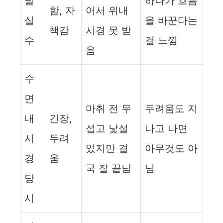
날
하나가 흐름
함, 자
어서 위내
실
을 바꾼다는
책감
시경 못 받
수
걸 느낌
음
수
면
마취 전 무
두려움도 지
내
긴장,
섭고 낯설
나고 나면
시
두려
었지만 결
아무것도 아
경
움
국 잘 끝남
님
당
시