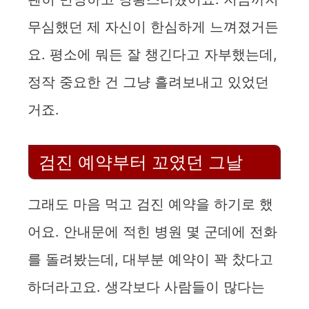
y
무심했던 제 자신이 한심하게 느껴졌거든
요. 평소에 뭐든 잘 챙긴다고 자부했는데,
V
정작 중요한 건 그냥 흘려보내고 있었던
i
거죠.
d
검진 예약부터 꼬였던 그날
e
그래도 마음 먹고 검진 예약을 하기로 했
o
어요. 안내문에 적힌 병원 몇 군데에 전화
를 돌려봤는데, 대부분 예약이 꽉 찼다고
하더라고요. 생각보다 사람들이 많다는