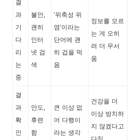
결
과
불안,
‘위축성 위
정보를 모르
기
괜히
염’이라는
는 게 오히
다
인터
단어에 괜
려 더 무서
리
넷 검
히 겁을 먹
움
는
색
음
중
결
건강을 더
과
안도,
큰 이상 없
이상 방치하
확
후련
어 다행이
지 않겠다고
인
함
라는 생각
다짐