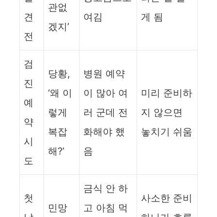
관없
견
여김
게 됨
겠지’
전
검
당황,
병원 예약
진
‘왜 이
이 많아 여
미리 준비하
예
렇게
러 군데 전
지 않으면
약
복잡
화해야 했
놓치기 쉬움
시
해?’
음
도
금식 안 하
첫
사소한 준비
민망
고 아침 먹