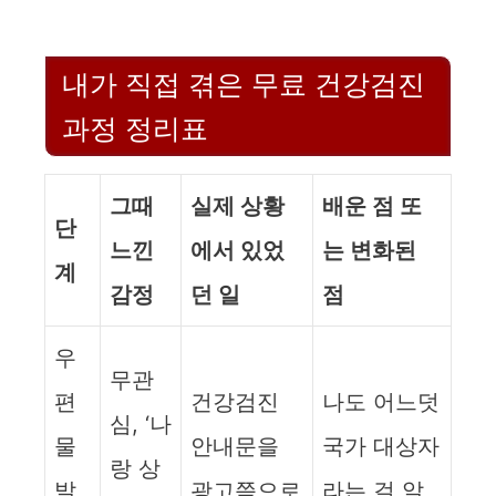
내가 직접 겪은 무료 건강검진
과정 정리표
그때
실제 상황
배운 점 또
단
느낀
에서 있었
는 변화된
계
감정
던 일
점
우
무관
편
건강검진
나도 어느덧
심, ‘나
물
안내문을
국가 대상자
랑 상
발
광고쯤으로
라는 걸 알