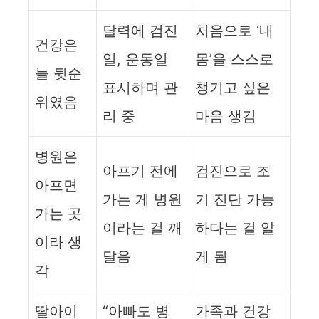
달력에 검진
처음으로 ‘내
건강은
일, 운동일
몸’을 스스로
늘 뒷순
표시하며 관
챙기고 싶은
위였음
리 중
마음 생김
병원은
아프기 전에
검진으로 조
아프면
가는 게 병원
기 진단 가능
가는 곳
이라는 걸 깨
하다는 걸 알
이라 생
달음
게 됨
각
딸아이
“아빠도 병
가족과 건강