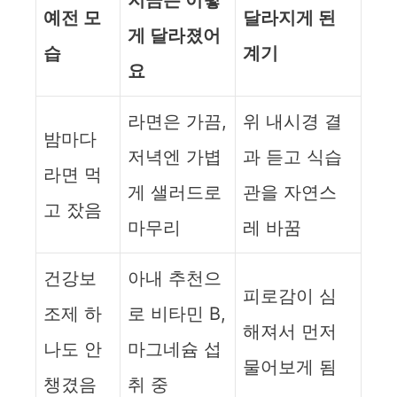
지금은 이렇
예전 모
달라지게 된
게 달라졌어
습
계기
요
라면은 가끔,
위 내시경 결
밤마다
저녁엔 가볍
과 듣고 식습
라면 먹
게 샐러드로
관을 자연스
고 잤음
마무리
레 바꿈
건강보
아내 추천으
피로감이 심
조제 하
로 비타민 B,
해져서 먼저
나도 안
마그네슘 섭
물어보게 됨
챙겼음
취 중