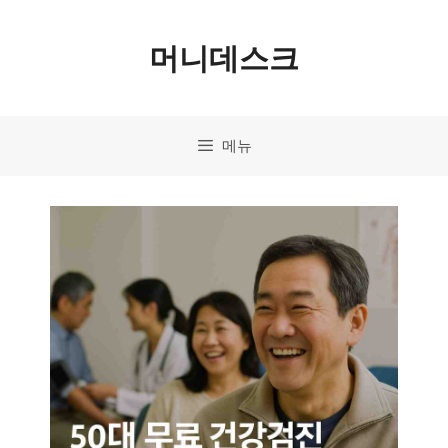
컨
머니데스크
텐
츠
로
메뉴
건
너
뛰
기