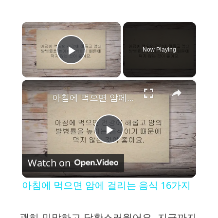
×
Now Playing
Play Video
×
아침에 먹으면 암에 걸리는 음식 16가지
P
Watch on
l
아침에 먹으면 암에 걸리는 음식 16가지
a
괜히 민망하고 당황스러웠어요. 지금까지