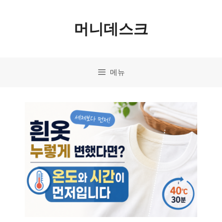
컨
머니데스크
텐
츠
로
메뉴
건
너
뛰
기