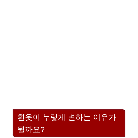
흰옷이 누렇게 변하는 이유가
뭘까요?