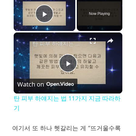
Now Playing
Play Video
×
탄 피부 하얘지는 법 11가지 지금 따라하기
P
Watch on
l
탄 피부 하얘지는 법 11가지 지금 따라하
a
기
y
여기서 또 하나 헷갈리는 게 “뜨거울수록