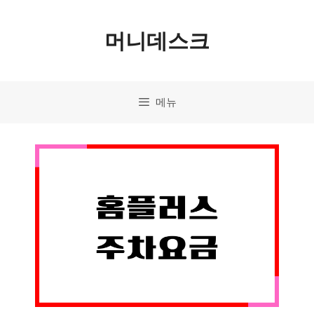
컨
머니데스크
텐
츠
로
메뉴
건
너
뛰
기