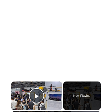
×
Now Playing
Play Video