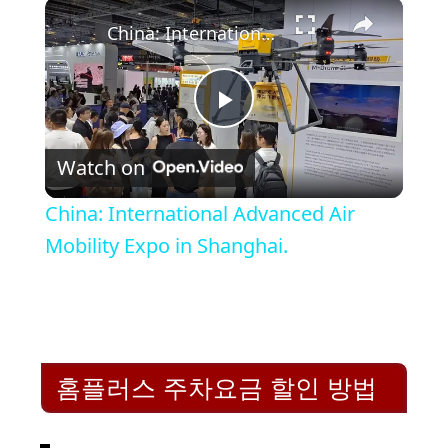
×
China: International Advanced Air Mobility Expo in Shanghai.
P
Watch on
l
China: International Advanced Air
a
Mobility Expo in Shanghai.
y
V
홈플러스 주차요금 할인 방법
i