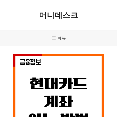
컨
머니데스크
텐
츠
로
메뉴
건
너
뛰
기