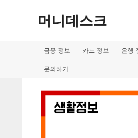
컨
머니데스크
텐
츠
로
금융 정보
카드 정보
은행 
건
너
문의하기
뛰
기