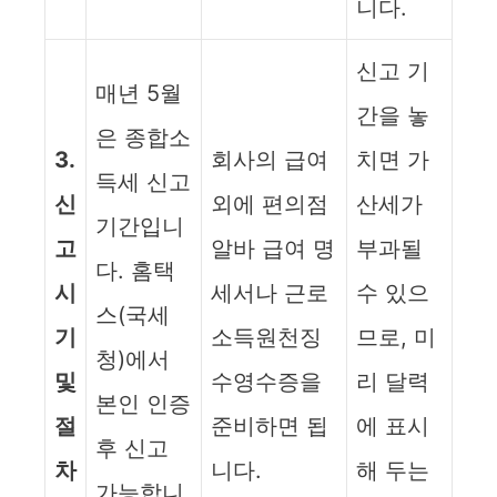
니다.
신고 기
매년 5월
간을 놓
은 종합소
3.
회사의 급여
치면 가
득세 신고
신
외에 편의점
산세가
기간입니
고
알바 급여 명
부과될
다. 홈택
시
세서나 근로
수 있으
스(국세
기
소득원천징
므로, 미
청)에서
및
수영수증을
리 달력
본인 인증
절
준비하면 됩
에 표시
후 신고
차
니다.
해 두는
가능합니