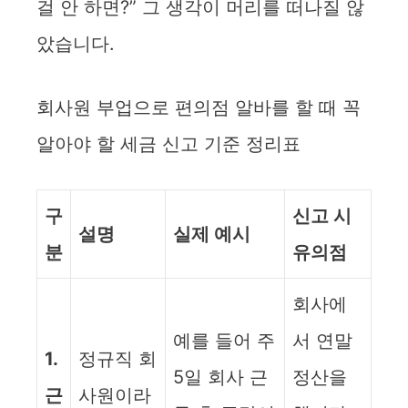
걸 안 하면?” 그 생각이 머리를 떠나질 않
았습니다.
회사원 부업으로 편의점 알바를 할 때 꼭
알아야 할 세금 신고 기준 정리표
구
신고 시
설명
실제 예시
분
유의점
회사에
예를 들어 주
서 연말
1.
정규직 회
5일 회사 근
정산을
근
사원이라