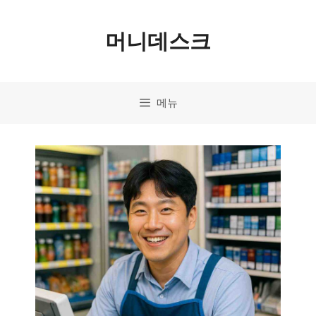
컨
머니데스크
텐
츠
로
메뉴
건
너
뛰
기