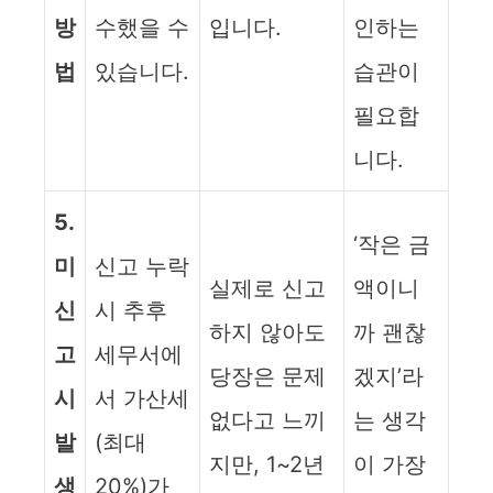
방
수했을 수
입니다.
인하는
법
있습니다.
습관이
필요합
니다.
5.
‘작은 금
미
신고 누락
실제로 신고
액이니
신
시 추후
하지 않아도
까 괜찮
고
세무서에
당장은 문제
겠지’라
시
서 가산세
없다고 느끼
는 생각
발
(최대
지만, 1~2년
이 가장
생
20%)가