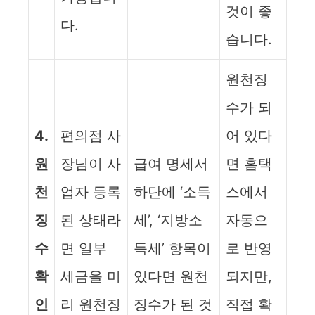
것이 좋
다.
습니다.
원천징
수가 되
4.
편의점 사
어 있다
원
장님이 사
급여 명세서
면 홈택
천
업자 등록
하단에 ‘소득
스에서
징
된 상태라
세’, ‘지방소
자동으
수
면 일부
득세’ 항목이
로 반영
확
세금을 미
있다면 원천
되지만,
인
리 원천징
징수가 된 것
직접 확