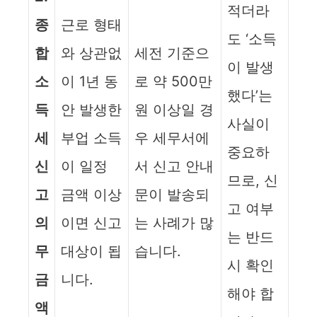
적더라
종
근로 형태
도 ‘소득
합
와 상관없
세전 기준으
이 발생
소
이 1년 동
로 약 500만
했다’는
득
안 발생한
원 이상일 경
사실이
세
부업 소득
우 세무서에
중요하
신
이 일정
서 신고 안내
므로, 신
고
금액 이상
문이 발송되
고 여부
의
이면 신고
는 사례가 많
는 반드
무
대상이 됩
습니다.
시 확인
금
니다.
해야 합
액