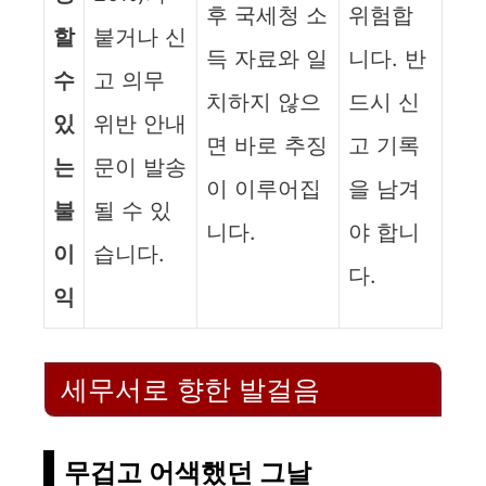
후 국세청 소
위험합
할
붙거나 신
득 자료와 일
니다. 반
수
고 의무
치하지 않으
드시 신
있
위반 안내
면 바로 추징
고 기록
는
문이 발송
이 이루어집
을 남겨
불
될 수 있
니다.
야 합니
이
습니다.
다.
익
세무서로 향한 발걸음
무겁고 어색했던 그날