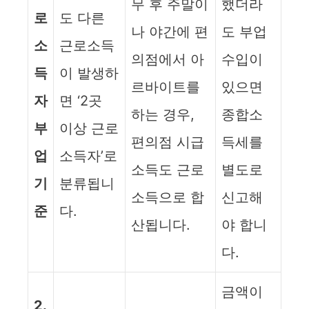
무 후 주말이
했더라
로
도 다른
나 야간에 편
도 부업
소
근로소득
의점에서 아
수입이
득
이 발생하
르바이트를
있으면
자
면 ‘2곳
하는 경우,
종합소
부
이상 근로
편의점 시급
득세를
업
소득자’로
소득도 근로
별도로
기
분류됩니
소득으로 합
신고해
준
다.
산됩니다.
야 합니
다.
금액이
2.