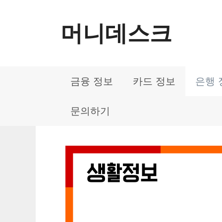
컨
머니데스크
텐
츠
로
금융 정보
카드 정보
은행 
건
너
문의하기
뛰
기