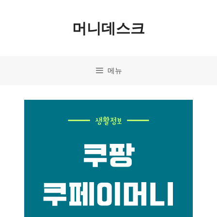
컨
머니데스크
텐
츠
로
메뉴
건
너
뛰
기