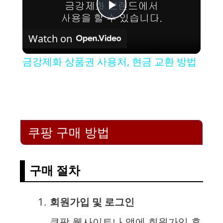
P
Watch on
l
금강제화 상품권 사용처, 현금 교환 방법
a
y
쿠팡 구매 방법
V
i
구매 절차
d
회원가입 및 로그인
쿠팡 웹사이트나 앱에 회원가입 후