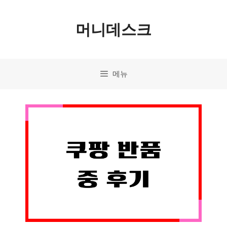
컨
머니데스크
텐
츠
로
메뉴
건
너
뛰
기