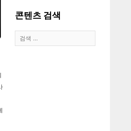
콘텐츠 검색
검
색:
되
사
에