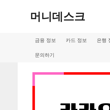
컨
머니데스크
텐
츠
로
금융 정보
카드 정보
은행 
건
너
문의하기
뛰
기