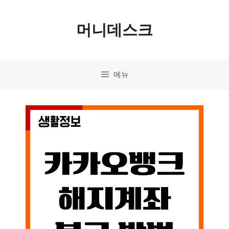
컨
머니데스크
텐
츠
로
메뉴
건
너
뛰
기