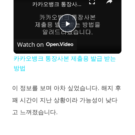
카카오뱅크 통장사본 제출용 발급 받는 방법
P
Watch on
l
카카오뱅크 통장사본 제출용 발급 받는
a
방법
y
이 정보를 보며 아차 싶었습니다. 해지 후
꽤 시간이 지난 상황이라 가능성이 낮다
V
고 느껴졌습니다.
i