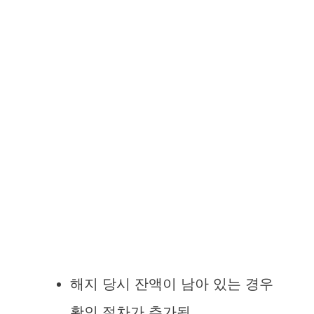
해지 당시 잔액이 남아 있는 경우
확인 절차가 추가됨