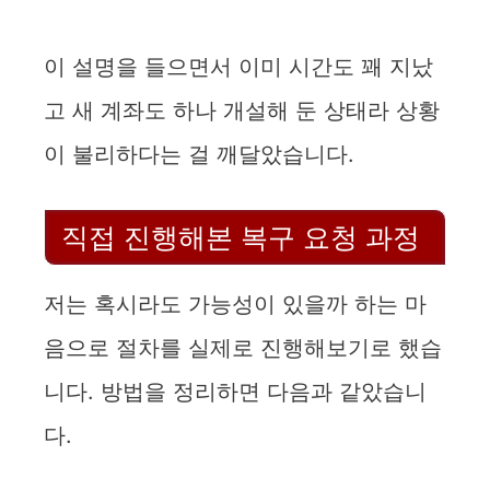
이 설명을 들으면서 이미 시간도 꽤 지났
고 새 계좌도 하나 개설해 둔 상태라 상황
이 불리하다는 걸 깨달았습니다.
직접 진행해본 복구 요청 과정
저는 혹시라도 가능성이 있을까 하는 마
음으로 절차를 실제로 진행해보기로 했습
니다. 방법을 정리하면 다음과 같았습니
다.