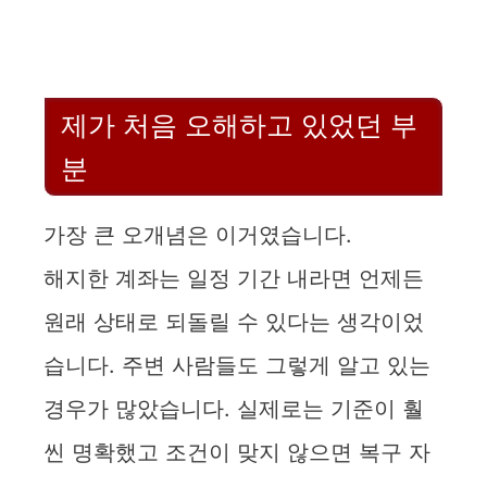
제가 처음 오해하고 있었던 부
분
가장 큰 오개념은 이거였습니다.
해지한 계좌는 일정 기간 내라면 언제든
원래 상태로 되돌릴 수 있다는 생각이었
습니다. 주변 사람들도 그렇게 알고 있는
경우가 많았습니다. 실제로는 기준이 훨
씬 명확했고 조건이 맞지 않으면 복구 자