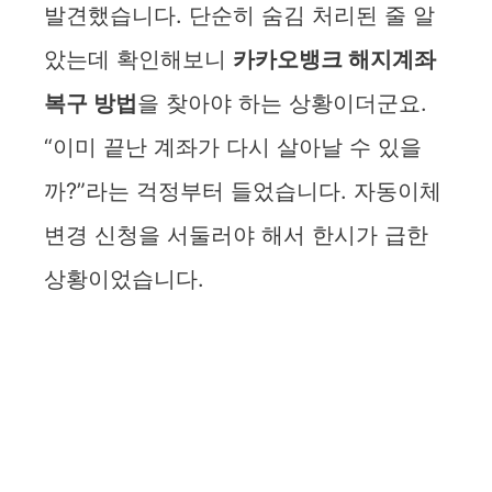
발견했습니다. 단순히 숨김 처리된 줄 알
았는데 확인해보니
카카오뱅크 해지계좌
복구 방법
을 찾아야 하는 상황이더군요.
“이미 끝난 계좌가 다시 살아날 수 있을
까?”라는 걱정부터 들었습니다. 자동이체
변경 신청을 서둘러야 해서 한시가 급한
상황이었습니다.