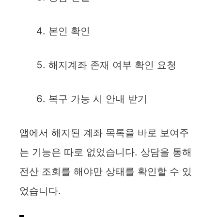
본인 확인
해지계좌 존재 여부 확인 요청
복구 가능 시 안내 받기
앱에서 해지된 계좌 목록을 바로 보여주
는 기능은 따로 없었습니다. 상담을 통해
전산 조회를 해야만 상태를 확인할 수 있
었습니다.