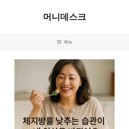
컨
머니데스크
텐
츠
로
메뉴
건
너
뛰
기