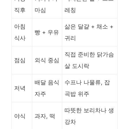
직후
마심
레칭
아침
삶은 달걀 + 채소 +
빵 + 우유
식사
귀리
직접 준비한 닭가슴
점심
외식 중심
살 도시락
배달 음식
수프나 나물류, 잡
저녁
자주
곡밥 위주
따뜻한 보리차나 생
야식
과자, 떡
강차