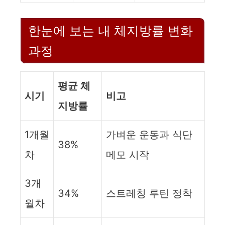
한눈에 보는 내 체지방률 변화
과정
평균 체
시기
비고
지방률
1개월
가벼운 운동과 식단
38%
차
메모 시작
3개
34%
스트레칭 루틴 정착
월차