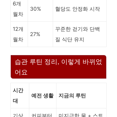
6개
30%
혈당도 안정화 시작
월차
12개
꾸준한 걷기와 단백
27%
월차
질 식단 유지
습관 루틴 정리, 이렇게 바뀌었
어요
시간
예전 생활
지금의 루틴
대
기상
커피부터
미지근한 물 + 스트