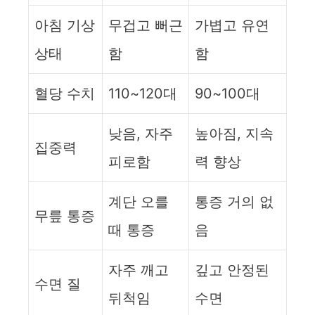
아침 기상
무겁고 뻐근
가볍고 유연
상태
함
함
혈당 수치
110~120대
90~100대
낮음, 자주
높아짐, 지속
집중력
피로함
력 향상
계단 오를
통증 거의 없
무릎 통증
때 통증
음
자주 깨고
깊고 안정된
수면 질
뒤척임
수면