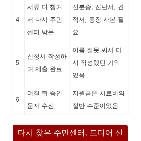
서류 다 챙겨
신분증, 진단서, 견
4
서 다시 주민
적서, 통장 사본 필
센터 방문
요
이름 잘못 써서 다
신청서 작성하
5
시 작성했던 기억
며 제출 완료
있음
며칠 뒤 승인
지원금은 치료비의
6
문자 수신
절반 수준이었음
다시 찾은 주민센터, 드디어 신