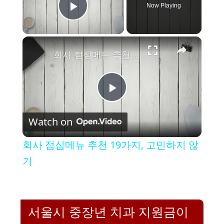
Now Playing
Play Video
×
회사 점심메뉴 추천 19가지, 고민하지 않기
P
Watch on
l
회사 점심메뉴 추천 19가지, 고민하지 않
a
기
y
서울시 중장년 치과 지원금이
V