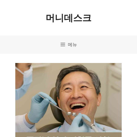
컨
머니데스크
텐
츠
로
메뉴
건
너
뛰
기