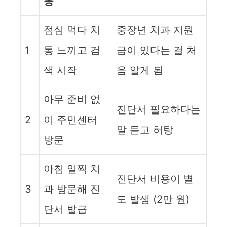
동
점심 먹다 치
중장년 치과 지원
1
통 느끼고 검
금이 있다는 걸 처
색 시작
음 알게 됨
아무 준비 없
진단서 필요하다는
2
이 주민센터
말 듣고 허탕
방문
아침 일찍 치
진단서 비용이 별
3
과 방문해 진
도 발생 (2만 원)
단서 발급