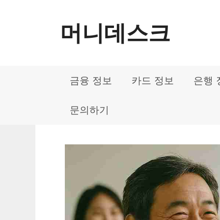
컨
머니데스크
텐
츠
로
금융 정보
카드 정보
은행 
건
너
문의하기
뛰
기