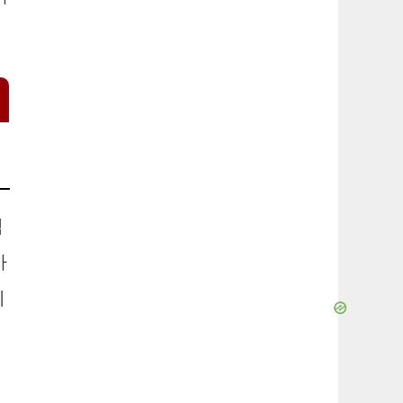
벽
사
지