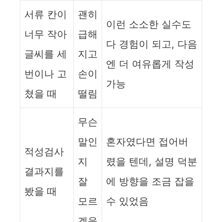
서류 칸이
괜히
이런 소소한 실수도
너무 작아
급해
다 경험이 되고, 다음
글씨를 세
지고
엔 더 여유롭게 작성
번이나 고
손이
가능
쳤을 때
떨림
무슨
말인
혼자였다면 접어버
적성검사
지
렸을 텐데, 설명 덕분
결과지를
잘
에 방향을 조금 잡을
봤을 때
모르
수 있었음
겠음