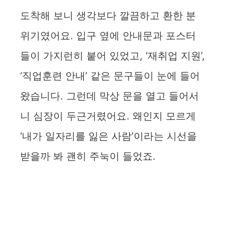
y
도착해 보니 생각보다 깔끔하고 환한 분
위기였어요. 입구 옆에 안내문과 포스터
V
들이 가지런히 붙어 있었고, ‘재취업 지원’,
i
‘직업훈련 안내’ 같은 문구들이 눈에 들어
왔습니다. 그런데 막상 문을 열고 들어서
d
니 심장이 두근거렸어요. 왜인지 모르게
e
‘내가 일자리를 잃은 사람’이라는 시선을
받을까 봐 괜히 주눅이 들었죠.
o