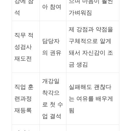
강에 참
으며 마음이 훨씬
아 참여
석
가벼워짐
제 강점과 약점을
직무 적
담당자
구체적으로 알게
성검사
의 권유
돼서 자신감이 조
재도전
금 생김
개강일
직업 훈
실패해도 괜찮다
착각으
련과정
는 여유를 배우게
로 첫 수
재등록
됨
업 결석