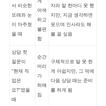
게
서 비슷한
지라 말 한마디 못 했
어색
또래와 눈
지만, 지금 생각하면
하고
이 마주쳤
웃으며 인사라도 해
불편
을 때
볼 걸 싶음
함
상담 첫
순간
질문이
구체적으로 말 못 한
머리
“현재 직
게 아쉽지만, 그 덕에
가
업은
다음 상담 때는 준비
하얘
요?”였을
를 하게 됨
짐
때