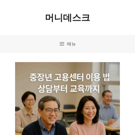
컨
머니데스크
텐
츠
로
메뉴
건
너
뛰
기