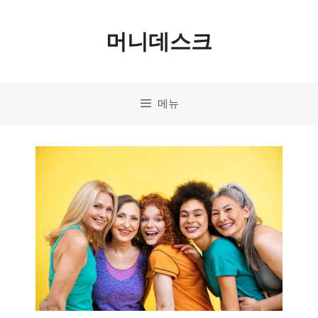
컨
머니데스크
텐
츠
로
메뉴
건
너
뛰
기