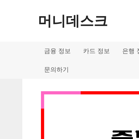
컨
머니데스크
텐
츠
로
금융 정보
카드 정보
은행 
건
너
문의하기
뛰
기