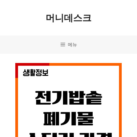
컨
머니데스크
텐
츠
로
메뉴
건
너
뛰
기