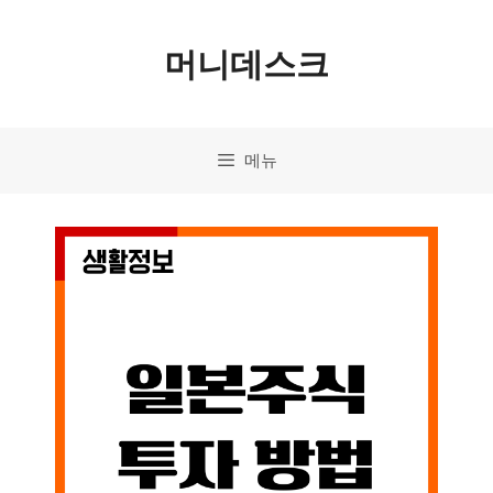
컨
머니데스크
텐
츠
로
메뉴
건
너
뛰
기