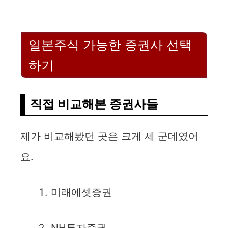
y
V
일본주식 가능한 증권사 선택
하기
i
d
직접 비교해본 증권사들
e
제가 비교해봤던 곳은 크게 세 군데였어
요.
o
미래에셋증권