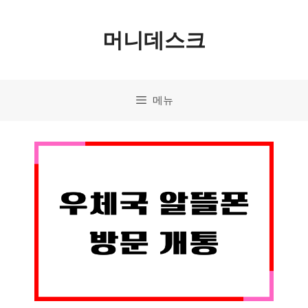
컨
머니데스크
텐
츠
로
메뉴
건
너
뛰
기