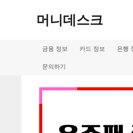
컨
머니데스크
텐
츠
로
금융 정보
카드 정보
은행 
건
너
문의하기
뛰
기