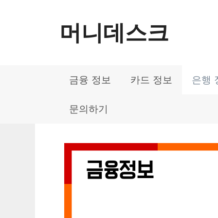
컨
머니데스크
텐
츠
로
금융 정보
카드 정보
은행 
건
너
문의하기
뛰
기