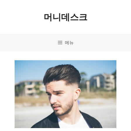
컨
머니데스크
텐
츠
로
메뉴
건
너
뛰
기