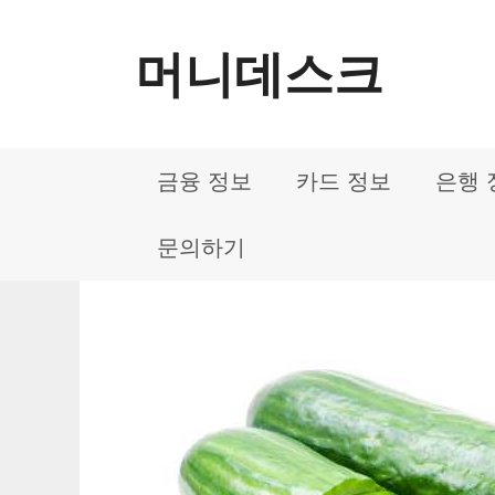
컨
머니데스크
텐
츠
로
금융 정보
카드 정보
은행 
건
너
문의하기
뛰
기