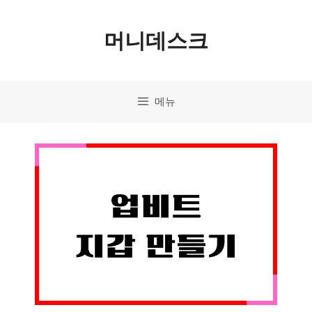
컨
머니데스크
텐
츠
로
메뉴
건
너
뛰
기